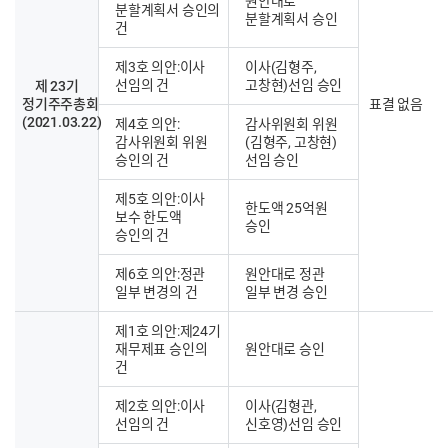
원안대로
분할계획서 승인의
분할계획서 승인
건
제3호 의안:이사
이사(김형주,
선임의 건
고창현)선임 승인
제 23기
정기주주총회
표결 없음
(2021.03.22)
제4호 의안:
감사위원회 위원
감사위원회 위원
(김형주, 고창현)
승인의 건
선임 승인
제5호 의안:이사
한도액 25억원
보수 한도액
승인
승인의 건
제6호 의안:정관
원안대로 정관
일부 변경의 건
일부 변경 승인
제1호 의안:제24기
재무제표 승인의
원안대로 승인
건
제2호 의안:이사
이사(김형관,
선임의 건
신호영)선임 승인