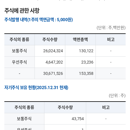
주식에 관한 사항
주식발행 내역(1주의 액면금액 : 5,000원)
(단위 : 주,백만원)
주식의 종류
주식수량
액면총액
비고
보통주식
26,024,324
130,122
-
우선주식
4,647,202
23,236
-
-
30,671,526
153,358
-
자기주식 보유 현황(2025.12.31 현재)
(단위 : 주)
주식의 종류
주식수량
비고
보통주식
43,754
-