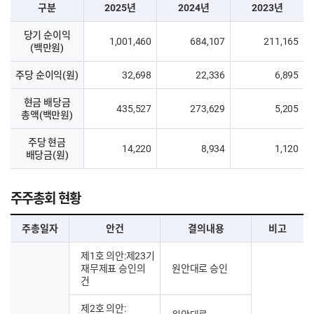
구분
2025년
2024년
2023년
당기 순이익
1,001,460
684,107
211,165
(백만원)
주당 순이익(원)
32,698
22,336
6,895
현금 배당금
435,527
273,629
5,205
총액(백만원)
주당 현금
14,220
8,934
1,120
배당금(원)
주주총회 현황
주총일자
안건
결의내용
비고
제1호 의안:제23기
재무제표 승인의
원안대로 승인
건
제2호 의안: