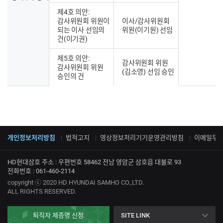
제4호 의안:
감사위원회 위원이
이사/감사위원회
되는 이사 선임의
위원(이기원) 선임
건(이기권)
제5호 의안:
감사위원회 위원
감사위원회 위원
(김소영) 선임 승인
승인의 건
개인정보처리방침
법적고지
영상정보처리기기운영관리방침
이메일무
HD현대삼호 주소 : 우편번호 58462 전남 영암군 삼호읍 대불로 93
전화번호 : 061-460-2114
copyright ⓒ 2020 HD HYUNDAI SAMHO CO.,LTD.
ALL RIGHTS RESERVED.
퇴직자 제증명 신청
SITE LINK