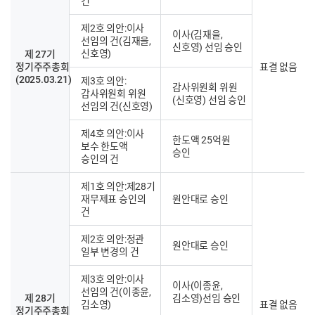
건
제2호 의안:이사
이사(김재을,
선임의 건(김재을,
신호영) 선임 승인
신호영)
제 27기
정기주주총회
표결 없음
(2025.03.21)
제3호 의안:
감사위원회 위원
감사위원회 위원
(신호영) 선임 승인
선임의 건(신호영)
제4호 의안:이사
한도액 25억원
보수 한도액
승인
승인의 건
제1호 의안:제28기
재무제표 승인의
원안대로 승인
건
제2호 의안:정관
원안대로 승인
일부 변경의 건
제3호 의안:이사
이사(이종윤,
선임의 건(이종윤,
제 28기
김소영)선임 승인
김소영)
표결 없음
정기주주총회