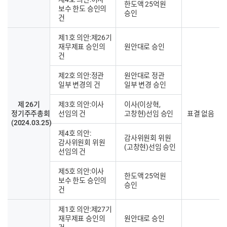
한도액 25억원
보수 한도 승인의
승인
건
제1호 의안:제26기
재무제표 승인의
원안대로 승인
건
제2호 의안:정관
원안대로 정관
일부 변경의 건
일부 변경 승인
제 26기
제3호 의안:이사
이사(이상혁,
정기주주총회
선임의 건
고창현)선임 승인
표결 없음
(2024.03.25)
제4호 의안:
감사위원회 위원
감사위원회 위원
(고창현)선임 승인
선임의 건
제5호 의안:이사
한도액 25억원
보수 한도 승인의
승인
건
제1호 의안:제27기
재무제표 승인의
원안대로 승인