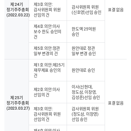
제 24기
제3호 의안:
감사위원회 위원
정기주주총회
감사위원회 위원
표결 없음
(신호영)선임 승인
(2022.03.22)
선임의 건
제4호 의안:이사
한도액 25억원
보수 한도 승인의
승인
건
제5호 의안:정관
원안대로 정관
일부 변경의 건
일부 변경 승인
제1호 의안:제25기
재무제표 승인의
원안대로 승인
건
이사(신현대,
제2호 의안:이사
정도삼, 이장영,
선임의 건
김성준)선임 승인
제 25기
정기주주총회
표결 없음
(2023.03.27)
제3호 의안:
감사위원회 위원
감사위원회 위원
(정도삼, 이장영)
선임의 건
선임 승인
제4호 의안:이사