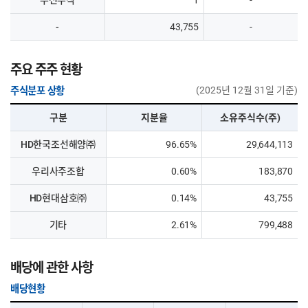
우선주식
1
-
-
43,755
-
주요 주주 현황
(2025년 12월 31일 기준)
주식분포 상황
구분
지분율
소유주식수(주)
HD한국조선해양㈜
96.65%
29,644,113
우리사주조합
0.60%
183,870
HD현대삼호㈜
0.14%
43,755
기타
2.61%
799,488
배당에 관한 사항
배당현황