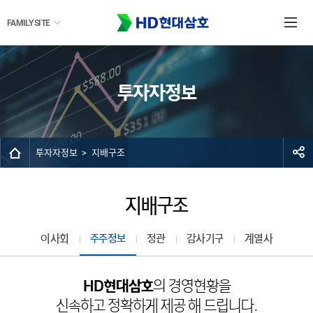
FAMILY SITE
투자자정보
투자자정보
지배구조
지배구조
이사회
주주정보
정관
감사기구
계열사
HD현대삼호
의 경영현황을
신속하고 정확하게 제공 해 드립니다.