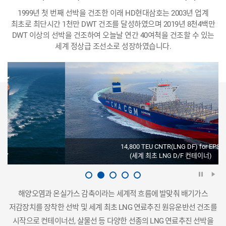
1999년 첫 번째 선박을 건조한 이래 HD현대삼호는 2003년 업계
최초로 최단시간 1천만 DWT 건조를 달성하였으며
2019년 8천4백만
DWT 이상의 선박을 건조하여 오늘날 연간 40여척을 건조할 수 있는
세계 정상급 조선소로 성장하였습니다.
14,800 TEU CNTR(LNG DF) for EPS
(세계 최초 LNG D/F 컨테이너)
해양오염과 온실가스 감축이라는 세계적 흐름에 발맞춰 배기가스
저감장치를 장착한 선박 및 세계 최초 LNG 연료추진 원유운반선 건조를
시작으로 컨테이너선, 살물선 등 다양한 선종의 LNG 연료추진 선박을