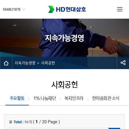
FAMILY SITE
지속가능경영
지속가능경영
사회공헌
사회공헌
주요활동
1% 나눔재단
복지인프라
한마음회관 소식
(
1
/ 20 Page )
Total :
96개