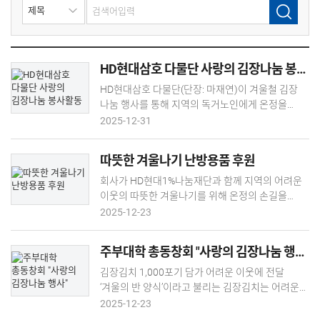
HD현대삼호 다물단 사랑의 김장나눔 봉사활동
HD현대삼호 다물단(단장: 마재연)이 겨울철 김장
나눔 행사를 통해 지역의 독거노인에게 온정을
나눴습니다. 다물단은 지난 12월21일(일) 목포
2025-12-31
이랜드 노인복지관 식당에서 김환규 부사장, 고재근
부단장을 비롯해 임직원과 다물단 회원 등 30여
따뜻한 겨울나기 난방용품 후원
명이 참석한 가운데 ‘사랑의 김장 나눔’ 행사를
펼쳤습니다. 추운 날씨에도 불구하고 많은 단원과
회사가 HD현대1%나눔재단과 함께 지역의 어려운
임직원이 참석했으며, 이날 담근 김장을 120여 명의
이웃의 따뜻한 겨울나기를 위해 온정의 손길을
독거노인에게 전달했습니다. 다물단은 ‘애국애족,
전했습니다. HR총무상생 부문장인 배재석 상무 등
2025-12-23
애사애업, 애향애덕’을 실천 덕목으로 지난 2010년
회사 관계자는 11월5일(수) 영암군청과 목포시청을
창단해 현재 회원 550여 명을 두고 있으며, 창단
잇따라 방문해 총 2,200만 원 상당의 카본매트
주부대학 총동창회 "사랑의 김장나눔 행사"
이래 연탄 나눔, 방역과 환경정화, 사랑의 김장 나눔
100개를 전달했습니다. 이번 후원 대상은 영암과
등 다양한 봉사활동을 전개하고 있습니다.
목포 지역의 저소득층 100세대이며, 각 지자체가
김장김치 1,000포기 담가 어려운 이웃에 전달
국민기초수급자, 한부모가정, 독거노인 등 중위소득
‘겨울의 반 양식’이라고 불리는 김장김치는 어려운
80% 이하 가구 중에서 선정했습니다. 이번 기부는
이웃들에게는 더욱 든든한 존재일 것입니다.
2025-12-23
HD현대1%나눔재단의 사회공헌사업인
현대삼호주부대학 총동창회(회장 장영희)가 겨울철